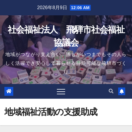
Skip
2026年8月9日
12:06 AM
to
content
社会福祉法人 飛騨市社会福祉
協議会
地域がつながり支え合い、誰もがいつまでもその人ら
しく活躍でき安心して暮らせる持続可能な飛騨市づく
り
地域福祉活動の支援助成