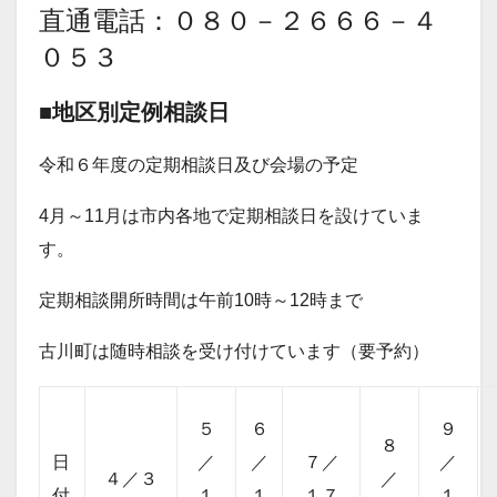
直通電話：０８
０－２６６６－４
０５３
■地区別定例相談日
令和６年度の定期相談日及び会場の予定
4月～11月は市内各地で定期相談日を設けていま
す。
定期相談開所時間は午前10時～12時まで
古川町は随時相談を受け付けています（要予約）
５
６
９
８
日
／
／
７／
／
４／３
／
付
１
１
１７
１