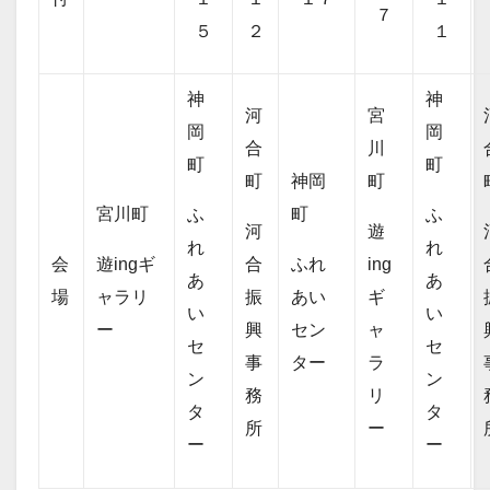
７
５
２
１
神
神
河
宮
岡
岡
合
川
町
町
町
神岡
町
宮川町
町
ふ
ふ
河
遊
れ
れ
会
遊ingギ
合
ふれ
ing
あ
あ
場
ャラリ
振
あい
ギ
い
い
ー
興
セン
ャ
セ
セ
事
ター
ラ
ン
ン
務
リ
タ
タ
所
ー
ー
ー