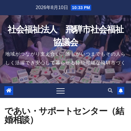
Skip
2026年8月10日
10:33 PM
to
content
社会福祉法人 飛騨市社会福祉
協議会
地域がつながり支え合い、誰もがいつまでもその人ら
しく活躍でき安心して暮らせる持続可能な飛騨市づく
り
であい・サポートセンター（結
婚相談）