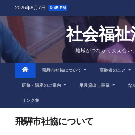
Skip
2026年8月7日
6:45 PM
to
content
社会福祉
地域がつながり支え合い
飛騨市社協について
高齢者のこと
研修・講座のご案内
用具貸出し事業
な
リンク集
飛騨市社協について