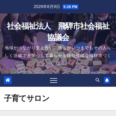
Skip
2026年8月9日
5:28 PM
to
content
社会福祉法人 飛騨市社会福祉
協議会
地域がつながり支え合い、誰もがいつまでもその人ら
しく活躍でき安心して暮らせる持続可能な飛騨市づく
り
子育てサロン