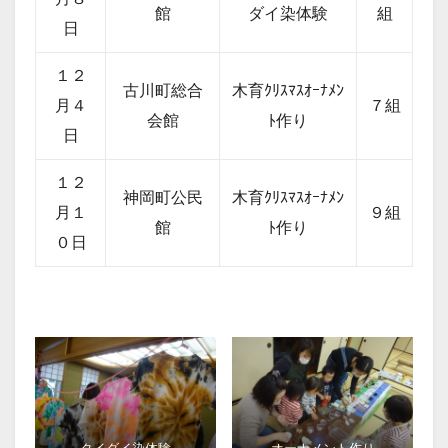
館
ダイ染体験
組
日
１２
古川町総合
木育ｸﾘｽﾏｽｵｰﾅﾒﾝ
月４
７組
会館
ﾄ作り
日
１２
神岡町公民
木育ｸﾘｽﾏｽｵｰﾅﾒﾝ
月１
９組
館
ﾄ作り
０日