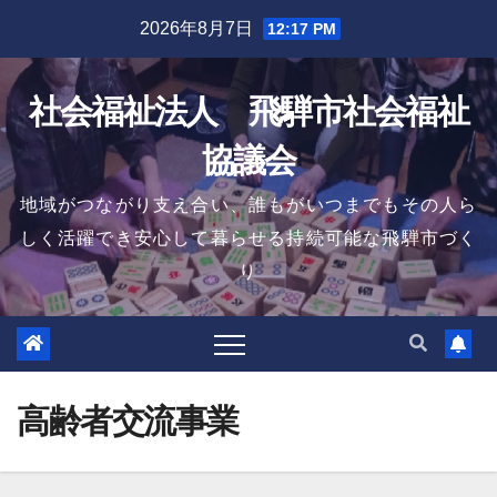
Skip
2026年8月7日
12:17 PM
to
content
社会福祉法人 飛騨市社会福祉
協議会
地域がつながり支え合い、誰もがいつまでもその人ら
しく活躍でき安心して暮らせる持続可能な飛騨市づく
り
高齢者交流事業