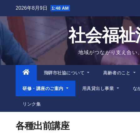
Skip
2026年8月9日
1:48 AM
to
content
社会福祉
地域がつながり支え合い
飛騨市社協について
高齢者のこと
研修・講座のご案内
用具貸出し事業
な
リンク集
各種出前講座