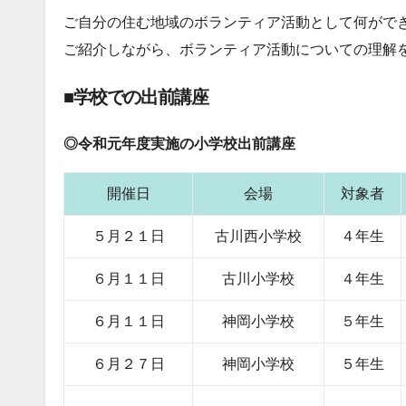
ご自分の住む地域のボランティア活動として何がで
ご紹介しながら、ボランティア活動についての理解
■学校での出前講座
◎令和元
年度実施の小学校出前講座
開催日
会場
対象者
５月２１日
古川西小学校
４年生
６月１１日
古川小学校
４年生
６月１１日
神岡小学校
５年生
６月２７日
神岡小学校
５年生