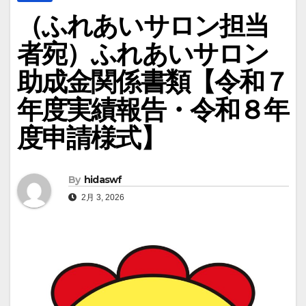
（ふれあいサロン担当
者宛）ふれあいサロン
助成金関係書類【令和７
年度実績報告・令和８年
度申請様式】
By
hidaswf
2月 3, 2026