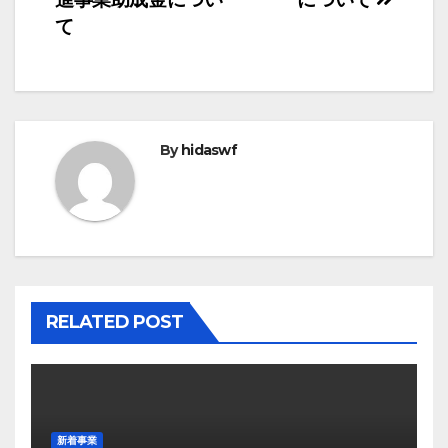
ナ
て
ビ
ゲ
ー
By
hidaswf
シ
ョ
ン
RELATED POST
新着事業