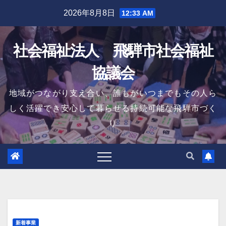
Skip
2026年8月8日
12:33 AM
to
content
社会福祉法人 飛騨市社会福祉
協議会
地域がつながり支え合い、誰もがいつまでもその人ら
しく活躍でき安心して暮らせる持続可能な飛騨市づく
り
新着事業