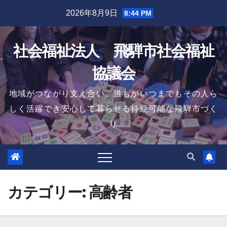
Skip
2026年8月9日
8:44 PM
to
content
社会福祉法人 飛騨市社会福祉
協議会
地域がつながり支え合い、誰もがいつまでもその人ら
しく活躍でき安心して暮らせる持続可能な飛騨市づく
り
カテゴリー:
高齢者